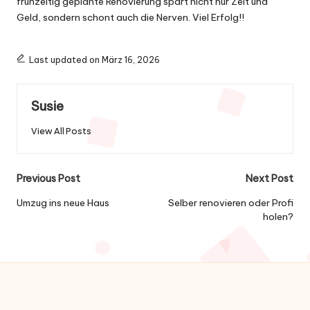
frühzeitig geplante Renovierung spart nicht nur Zeit und
Geld, sondern schont auch die Nerven. Viel Erfolg!!
Last updated on März 16, 2026
Susie
View All Posts
Post
Previous Post
Next Post
navigation
Umzug ins neue Haus
Selber renovieren oder Profi
holen?