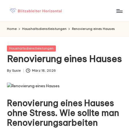
Skip
B
Haushaltseinträge
to
content
li
Home
Haushaltsdienstleistungen
Renovierung eines Hauses
t
z
Posted
Haushaltsdienstleistungen
in
Renovierung eines Hauses
a
b
By
Susie
März 18, 2026
Posted
l
by
e
it
Renovierung eines Hauses
e
ohne Stress. Wie sollte man
r
Renovierungsarbeiten