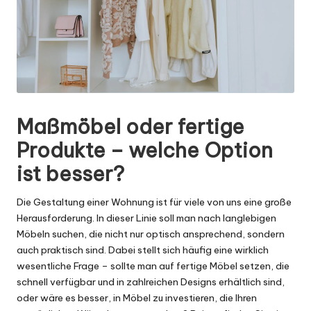
H
o
ri
z
o
n
Maßmöbel oder fertige
t
Produkte – welche Option
a
ist besser?
l
Die Gestaltung einer Wohnung ist für viele von uns eine große
Herausforderung. In dieser Linie soll man nach langlebigen
Möbeln suchen, die nicht nur optisch ansprechend, sondern
auch praktisch sind. Dabei stellt sich häufig eine wirklich
wesentliche Frage – sollte man auf fertige Möbel setzen, die
schnell verfügbar und in zahlreichen Designs erhältlich sind,
oder wäre es besser, in Möbel zu investieren, die Ihren