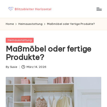
Skip
B
Haushaltseinträge
to
content
li
Home
Heimausstattung
Maßmöbel oder fertige Produkte?
t
z
Posted
Heimausstattung
in
Maßmöbel oder fertige
a
Produkte?
b
l
By
Susie
März 14, 2026
Posted
e
by
it
e
r